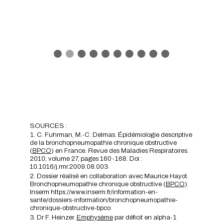
SOURCES :
C. Fuhrman, M.-C. Delmas. Épidémiologie descriptive
de la bronchopneumopathie chronique obstructive
(
BPCO
) en France. Revue des Maladies Respiratoires.
2010; volume 27, pages 160-168. Doi :
10.1016/j.rmr.2009.08.003
Dossier réalisé en collaboration avec Maurice Hayot.
Bronchopneumopathie chronique obstructive (
BPCO
).
Inserm
https://www.inserm.fr/information-en-
sante/dossiers-information/bronchopneumopathie-
chronique-obstructive-bpco
Dr F. Heinzer.
Emphysème
par déficit en alpha-1