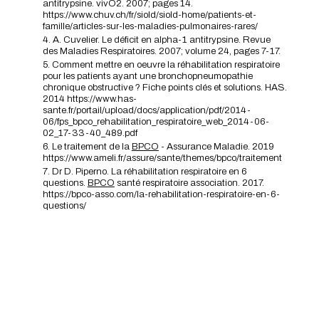
antitrypsine. vivO2. 2007; pages 14.
https://www.chuv.ch/fr/siold/siold-home/patients-et-
famille/articles-sur-les-maladies-pulmonaires-rares/
A. Cuvelier. Le déficit en alpha-1 antitrypsine. Revue
des Maladies Respiratoires. 2007; volume 24, pages 7-17.
Comment mettre en oeuvre la réhabilitation respiratoire
pour les patients ayant une bronchopneumopathie
chronique obstructive ? Fiche points clés et solutions. HAS.
2014
https://www.has-
sante.fr/portail/upload/docs/application/pdf/2014-
06/fps_bpco_rehabilitation_respiratoire_web_2014-06-
02_17-33-40_489.pdf
Le traitement de la
BPCO
- Assurance Maladie. 2019
https://www.ameli.fr/assure/sante/themes/bpco/traitement
Dr D. Piperno. La réhabilitation respiratoire en 6
questions.
BPCO
santé respiratoire association. 2017.
https://bpco-asso.com/la-rehabilitation-respiratoire-en-6-
questions/