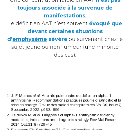
toujours associée à la survenue de
manifestations
,
Le déficit en AAT n’est souvent
évoqué que
devant certaines situations
d’
emphysème
sévère
ou survenant chez le
sujet jeune ou non-fumeur (une minorité
des cas).
J.-F. Mornex
et al.
Atteinte pulmonaire du déficit en alpha-1-
antitrypsine. Recommandations pratiques pour le diagnostic et la
prise en charge. Revue des maladies respiratoires. Vol 39, Issue 7,
Septembre 2022, p633-656.
Balduyck M,
et al.
Diagnosis of alpha-1 antitrypsin deficiency:
modalities, indications and diagnosis strategy. Rev Mal Respir.
2014 Oct;31(8):729-45
Silverman EK, Sandhaus RA. Clinical practice. Alpha1-