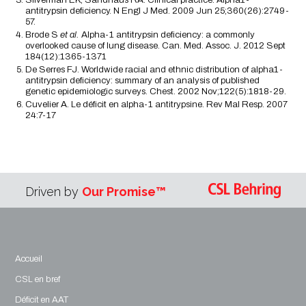
antitrypsin deficiency. N Engl J Med. 2009 Jun 25;360(26):2749-
57.
Brode S
et al.
Alpha-1 antitrypsin deficiency: a commonly
overlooked cause of lung disease. Can. Med. Assoc. J. 2012 Sept
184(12):1365-1371
De Serres FJ. Worldwide racial and ethnic distribution of alpha1-
antitrypsin deficiency: summary of an analysis of published
genetic epidemiologic surveys. Chest. 2002 Nov;122(5):1818-29.
Cuvelier A. Le déficit en alpha-1 antitrypsine. Rev Mal Resp. 2007
24:7-17
Driven by
Our Promise™
Accueil
CSL en bref
Déficit en AAT