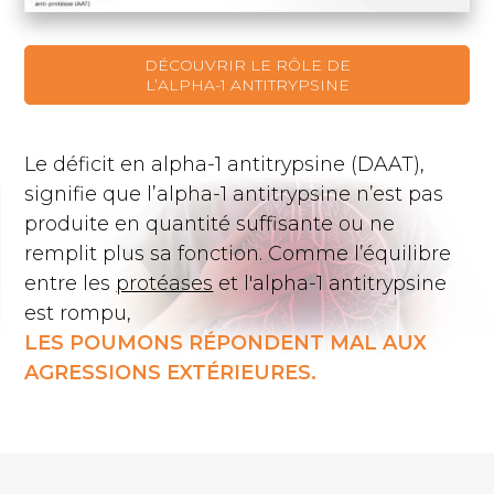
DÉCOUVRIR LE RÔLE DE
L’ALPHA-1 ANTITRYPSINE
Le déficit en alpha-1 antitrypsine (DAAT),
signifie que l’alpha-1 antitrypsine n’est pas
produite en quantité suffisante ou ne
remplit plus sa fonction. Comme l’équilibre
entre les
protéases
et l'alpha-1 antitrypsine
est rompu,
LES POUMONS RÉPONDENT MAL AUX
AGRESSIONS EXTÉRIEURES.