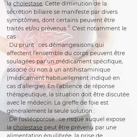
la
cholestase
. Cette diminution de la
sécrétion biliaire se manifeste par divers
symptômes, dont certains peuvent être
5
traités et/ou prévenus
. C'est notamment le
cas :
· Du prurit : ces démangeaisons qui
affectent l’ensemble du corps peuvent être
soulagées par un médicament spécifique,
associé ou non à un antihistaminique
(médicament habituellement indiqué en
cas d’allergie). En l’absence de réponse
thérapeutique, la situation doit être discutée
avec le médecin. La greffe de foie est
généralement la seule solution ;
· De l’ostéoporose : ce risque auquel expose
la
cholestase
peut être prévenu par une
alimentation équilibrée, la prise de