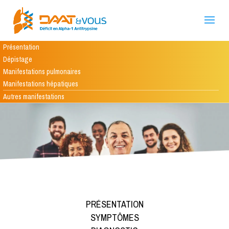
Présentation
Dépistage
Manifestations pulmonaires
Manifestations hépatiques
Autres manifestations
PRÉSENTATION
SYMPTÔMES