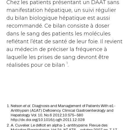
Chez les patients présentant un DAAT sans
manifestation hépatique, un suivi régulier
du bilan biologique hépatique est aussi
recommandé. Ce bilan consiste à doser
dans le sang des patients les molécules
reflétant l’état de santé de leur foie. Il revient
au médecin de préciser la fréquence à
laquelle les prises de sang devront être
1
réalisées pour ce bilan
.
Nelson
et al.
Diagnosis and Management of Patients With α1-
Antitrypsin (A1AT) Deficiency. Clinical Gastroenterology and
Hepatology Vol. 10, No.6 2012;10:575–580
http://dx.doi.org/10.1016/j.cgh.2011.12.028
A. Cuvelier. Le déficit en alpha-1-antitrypsine. Revue des
Maladies Respiratoires, Vol.24, N° ATS – octobre 2007, pp. 7-17