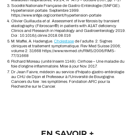
Société Nationale Française de Gastro-Entérologie (SNFGE).
Hypertension portale. Septembre 1999.
https://www.snfge.org/content/hypertension-portale
Olivier Guillauda
et al.
Assessment of liver fibrosis by transient
elastography (Fibroscan®) in patients with A1AT deficiency.
Clinics and Research in Hepatology and Gastroenterology 2019.
Doi : 10.1016/j.clinre.2018.08.016
M. Maffei, A. Hadengue.
Cholestase
de l’adulte. 2. Signes
cliniques et traitement symptomatique. Rev Med Suisse 2006;
volume 2. 31668 https://www.revmed.ch/RMS/2006/RMS-
77/31668
Richard Moreau (unité Inserm 1149). Cirrhose – Une maladie du
foie d’origine inflammatoire. Mise à jour Nov. 2017.
Dr Jean Faivre, médecin au service d'hépato-gastro-entérologie
au CHU de Dijon et Professeur à l'Université de Bourgogne.
Cancers du foie : les symptômes. Fondation ARC pour la
Recherche sur le Cancer.
EN SAVOIR +